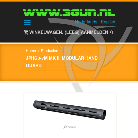
HOME
SHOP
Nederlands
|
English
WINKELWAGEN: (LEEG)
AANMELDEN
OVER
3GUN
»
»
Home
Producten
CONTACT
JPHG3-7M MK III MODULAR HAND
GUARD