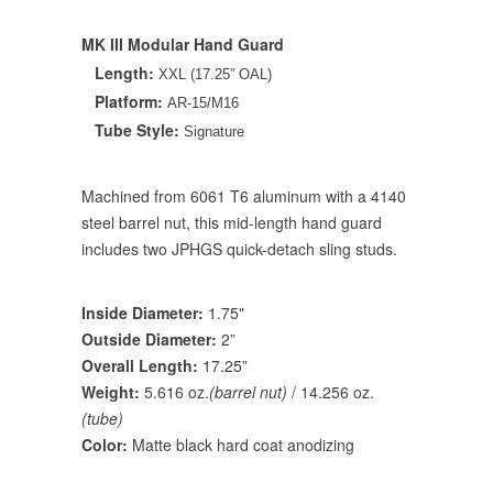
MK III Modular Hand Guard
Length:
XXL (17.25” OAL)
Platform:
AR-15/M16
Tube Style:
Signature
Machined from 6061 T6 aluminum with a 4140
steel barrel nut, this mid-length hand guard
includes two JPHGS quick-detach sling studs.
Inside Diameter:
1.75"
Outside Diameter:
2”
Overall Length:
17.25”
Weight:
5.616 oz.
(barrel nut)
/ 14.256 oz.
(tube)
Color:
Matte black hard coat anodizing