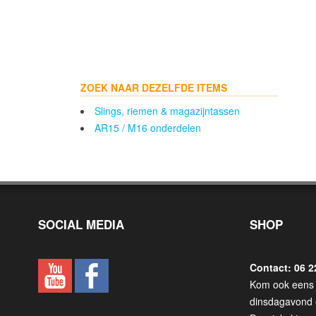
ZOEK NAAR DEZELFDE ITEMS
Slings, riemen & magazijntassen
AR15 / M16 onderdelen
SOCIAL MEDIA
SHOP
Contact: 06 2
Kom ook eens 
dinsdagavond 