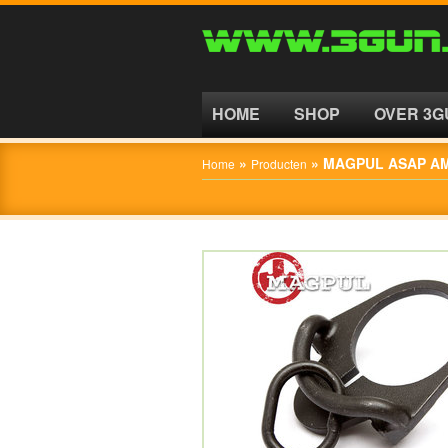
HOME
SHOP
HOME
SHOP
OVER 3G
OVER
»
»
MAGPUL ASAP AM
Home
Producten
3GUN
CONTACT