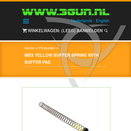
HOME
SHOP
Nederlands
|
English
WINKELWAGEN: (LEEG)
AANMELDEN
OVER
3GUN
»
»
Home
Producten
CONTACT
MBX YELLOW BUFFER SPRING WITH
BUFFER PAD