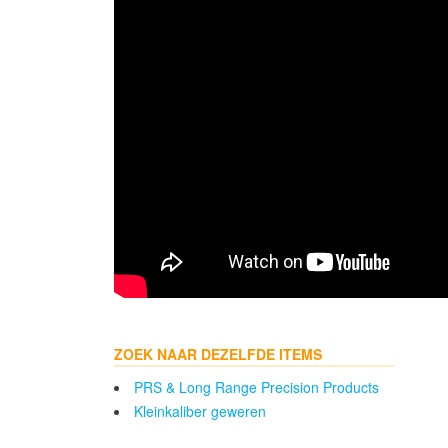
ZOEK NAAR DEZELFDE ITEMS
PRS & Long Range Precision Products
Kleinkaliber geweren