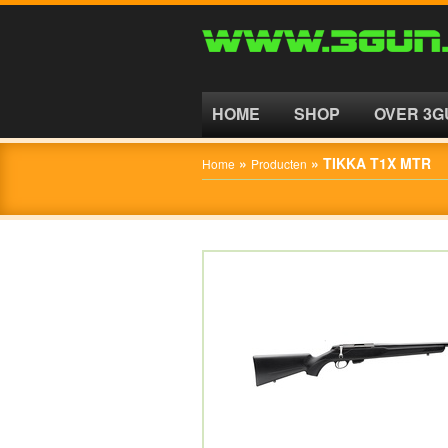
HOME
SHOP
HOME
SHOP
OVER 3G
OVER
»
»
TIKKA T1X MTR
Home
Producten
3GUN
CONTACT