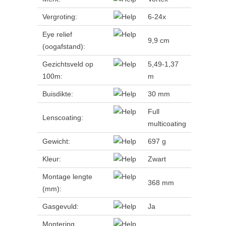
Vergroting:
6-24x
Eye relief
9,9 cm
(oogafstand):
Gezichtsveld op
5,49-1,37
100m:
m
Buisdikte:
30 mm
Full
Lenscoating:
multicoating
Gewicht:
697 g
Kleur:
Zwart
Montage lengte
368 mm
(mm):
Gasgevuld:
Ja
Montering