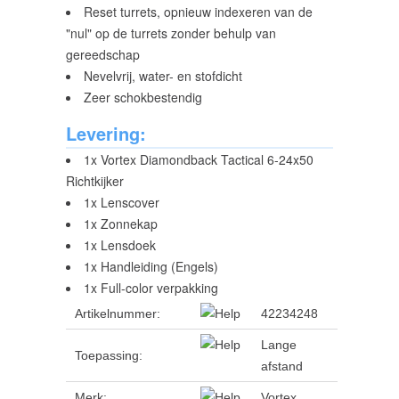
Reset turrets, opnieuw indexeren van de
"nul" op de turrets zonder behulp van
gereedschap
Nevelvrij, water- en stofdicht
Zeer schokbestendig
Levering:
1x Vortex Diamondback Tactical 6-24x50
Richtkijker
1x Lenscover
1x Zonnekap
1x Lensdoek
1x Handleiding (Engels)
1x Full-color verpakking
Artikelnummer:
42234248
Lange
Toepassing:
afstand
Merk:
Vortex