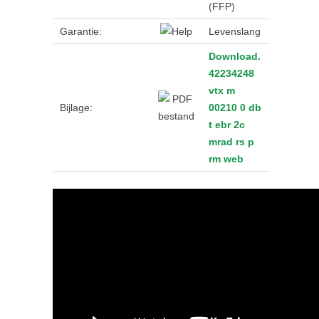
(FFP)
Garantie:
Levenslang
Download.
42234248
vtx m
Bijlage:
00210 0 db
t ebr 2c
mrad rs p
rm web