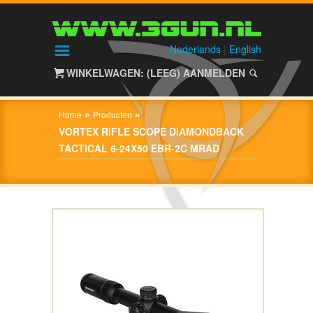
HOME
SHOP
Nederlands
|
English
WINKELWAGEN: (LEEG)
AANMELDEN
OVER
3GUN
»
»
Home
Producten
CONTACT
VORTEX RIFLE SCOPE DIAMONDBACK
TACTICAL 6-24X50 EBR-2C MRAD