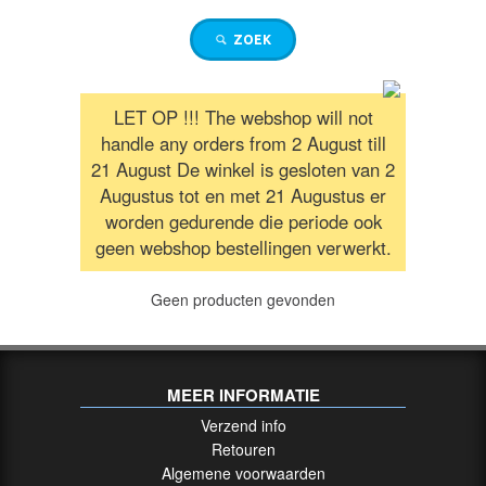
/
RICHTKIJKERS
ZOEK
GELUIDSDEMPERS
LET OP !!! The webshop will not
handle any orders from 2 August till
21 August De winkel is gesloten van 2
UITVERKOOP
Augustus tot en met 21 Augustus er
/
SALE
worden gedurende die periode ook
geen webshop bestellingen verwerkt.
AFSTANDSMETERS
Geen producten gevonden
VUISTVUURWAPEN
/
MEER INFORMATIE
HANDGUNS
Verzend info
Retouren
Groot
Algemene voorwaarden
Kaliber