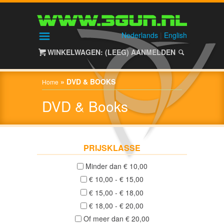
HOME
SHOP
Nederlands
|
English
WINKELWAGEN: (LEEG)
AANMELDEN
ALIEN
GEAR
»
DVD & BOOKS
Home
DVD & Books
HAGELGEWEREN
/
SHOTGUNS
PRIJSKLASSE
Nieuw
(0)
Minder dan € 10,00
€ 10,00 - € 15,00
Gebruikt
€ 15,00 - € 18,00
(0)
€ 18,00 - € 20,00
NACHTZICHT
Of meer dan € 20,00