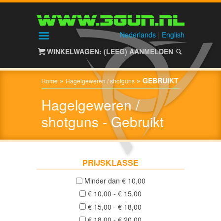
HOME
SHOP
Nederlands
|
English
WINKELWAGEN: (LEEG)
AANMELDEN
ALIEN
GEAR
»
»
GEBRUIKT
Home
Hagelgeweren / shotguns
Hagelgeweren /
HAGELGEWEREN
/
shotguns - Gebruikt
SHOTGUNS
Nieuw
(0)
PRIJSKLASSE
Gebruikt
Minder dan € 10,00
(0)
€ 10,00 - € 15,00
€ 15,00 - € 18,00
NACHTZICHT
€ 18,00 - € 20,00