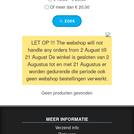
/
Of meer dan € 20,00
RICHTKIJKERS
ZOEK
GELUIDSDEMPERS
LET OP !!! The webshop will not
UITVERKOOP
handle any orders from 2 August till
/
21 August De winkel is gesloten van 2
SALE
Augustus tot en met 21 Augustus er
worden gedurende die periode ook
geen webshop bestellingen verwerkt.
AFSTANDSMETERS
Geen producten gevonden
VUISTVUURWAPEN
/
HANDGUNS
MEER INFORMATIE
Groot
Verzend info
Retouren
Kaliber