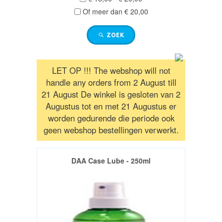
/
Of meer dan € 20,00
RICHTKIJKERS
ZOEK
GELUIDSDEMPERS
LET OP !!! The webshop will not
UITVERKOOP
handle any orders from 2 August till
/
21 August De winkel is gesloten van 2
SALE
Augustus tot en met 21 Augustus er
worden gedurende die periode ook
geen webshop bestellingen verwerkt.
AFSTANDSMETERS
DAA Case Lube - 250ml
VUISTVUURWAPEN
/
HANDGUNS
Groot
Kaliber