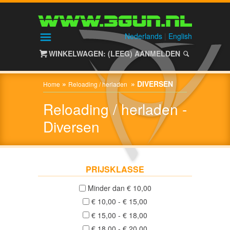
HOME
SHOP
Nederlands
|
English
WINKELWAGEN: (LEEG)
AANMELDEN
ALIEN
GEAR
»
»
DIVERSEN
Home
Reloading / herladen
Reloading / herladen -
HAGELGEWEREN
/
Diversen
SHOTGUNS
Nieuw
(0)
PRIJSKLASSE
Gebruikt
Minder dan € 10,00
(0)
€ 10,00 - € 15,00
€ 15,00 - € 18,00
NACHTZICHT
€ 18,00 - € 20,00