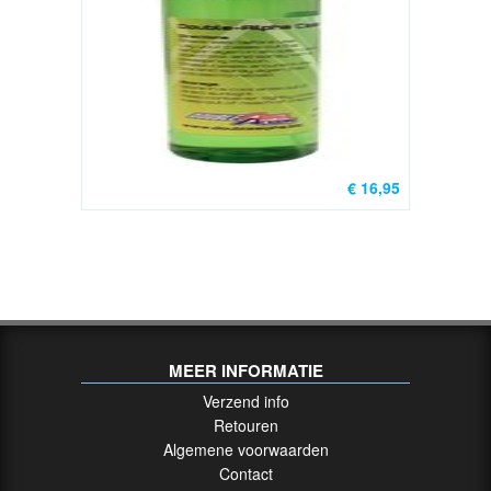
Nieuw
(44)
Groot
Kaliber
Gebruikt
(13)
€ 16,95
Wisselsetjes
Nieuw
(0)
.22LR
nieuw
(13)
MEER INFORMATIE
.22LR
Verzend info
Gebruikt
Retouren
(3)
Algemene voorwaarden
Contact
Wisselsetjes