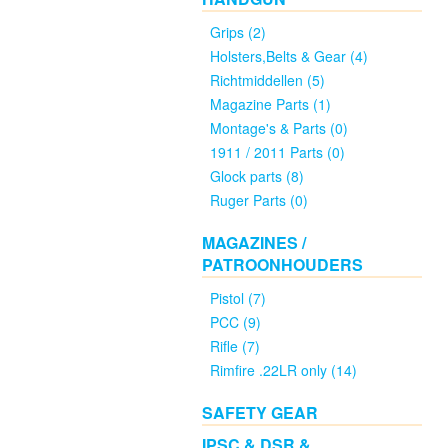
rifles
Grips (2)
nieuw
Holsters,Belts & Gear (4)
(6)
Richtmiddellen (5)
Magazine Parts (1)
PCC
Montage's & Parts (0)
rifles
1911 / 2011 Parts (0)
gebruikt
Glock parts (8)
(0)
Ruger Parts (0)
MAGAZINES /
Wisselsets
PATROONHOUDERS
nieuw
(3)
Pistol (7)
PCC (9)
Rifle (7)
Wisselsets
Rimfire .22LR only (14)
gebruikt
(0)
SAFETY GEAR
IPSC & DSR &