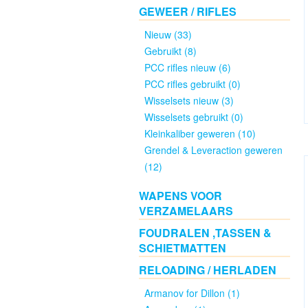
GEWEER / RIFLES
Nieuw (33)
Groot
Gebruikt (8)
Kaliber
PCC rifles nieuw (6)
Nieuw
PCC rifles gebruikt (0)
(44)
Wisselsets nieuw (3)
Wisselsets gebruikt (0)
Groot
Kleinkaliber geweren (10)
Kaliber
Grendel & Leveraction geweren
Gebruikt
(12)
(13)
WAPENS VOOR
VERZAMELAARS
Wisselsetjes
Nieuw
FOUDRALEN ,TASSEN &
(0)
SCHIETMATTEN
RELOADING / HERLADEN
.22LR
Armanov for Dillon (1)
nieuw