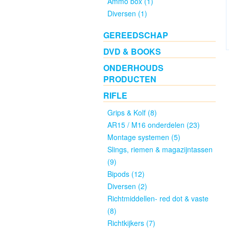
Ammo box (1)
(13)
Diversen (1)
GEREEDSCHAP
.22LR
Gebruikt
DVD & BOOKS
(3)
ONDERHOUDS
PRODUCTEN
Wisselsetjes
RIFLE
Gebruikt
(0)
Grips & Kolf (8)
AR15 / M16 onderdelen (23)
Montage systemen (5)
Revolvers
Slings, riemen & magazijntassen
Groot
(9)
kaliber
Bipods (12)
Nieuw
Diversen (2)
(1)
Richtmiddellen- red dot & vaste
(8)
Revolvers
Richtkijkers (7)