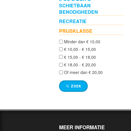
Kleinkaliber
SCHIETBAAN
geweren
BENODIGHEDEN
(10)
RECREATIE
PRIJSKLASSE
Grendel
&
Minder dan € 10,00
Leveraction
€ 10,00 - € 15,00
geweren
€ 15,00 - € 18,00
(12)
€ 18,00 - € 20,00
Of meer dan € 20,00
WAPENS
VOOR
ZOEK
VERZAMELAARS
FOUDRALEN
,TASSEN
&
MEER INFORMATIE
SCHIETMATTEN