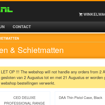
WINKELWAG
UN
CONTACT
HIETMATTEN
en & Schietmatten
LET OP !!! The webshop will not handle any orders from 2 Au
gesloten van 2 Augustus tot en met 21 Augustus er worden 
webshop bestellingen verwerkt.
CED DELUXE
DAA Thin Pistol Case, Black
PROFESSIONAL RANGE