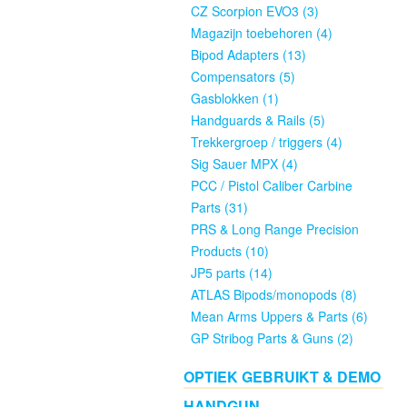
Gebruikt
CZ Scorpion EVO3 (3)
Groot
Magazijn toebehoren (4)
&
Bipod Adapters (13)
Klein
Compensators (5)
Kaliber
Gasblokken (1)
(2)
Handguards & Rails (5)
Trekkergroep / triggers (4)
GEWEER
Sig Sauer MPX (4)
/
PCC / Pistol Caliber Carbine
RIFLES
Parts (31)
PRS & Long Range Precision
Products (10)
Nieuw
JP5 parts (14)
(33)
ATLAS Bipods/monopods (8)
Mean Arms Uppers & Parts (6)
Gebruikt
GP Stribog Parts & Guns (2)
(8)
OPTIEK GEBRUIKT & DEMO
PCC
HANDGUN