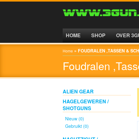
HOME
SHOP
HOME
SHOP
OVER 3G
ALIEN
»
FOUDRALEN ,TASSEN & SC
Home
GEAR
Foudralen ,Tass
HAGELGEWEREN
/
SHOTGUNS
ALIEN GEAR
HAGELGEWEREN /
Nieuw
SHOTGUNS
(0)
Nieuw (0)
Gebruikt (0)
Gebruikt
(0)