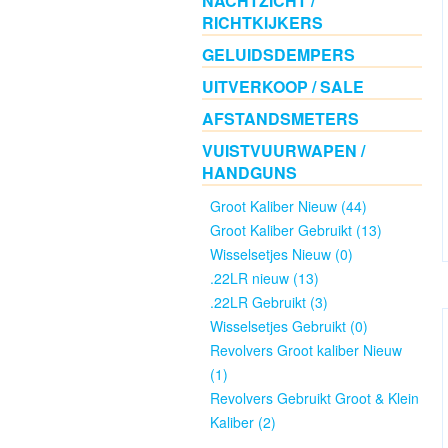
NACHTZICHT /
RICHTKIJKERS
NACHTZICHT
GELUIDSDEMPERS
/
UITVERKOOP / SALE
RICHTKIJKERS
AFSTANDSMETERS
VUISTVUURWAPEN /
GELUIDSDEMPERS
HANDGUNS
Groot Kaliber Nieuw (44)
UITVERKOOP
Groot Kaliber Gebruikt (13)
/
Wisselsetjes Nieuw (0)
SALE
.22LR nieuw (13)
.22LR Gebruikt (3)
Wisselsetjes Gebruikt (0)
AFSTANDSMETERS
Revolvers Groot kaliber Nieuw
(1)
VUISTVUURWAPEN
Revolvers Gebruikt Groot & Klein
/
Kaliber (2)
HANDGUNS