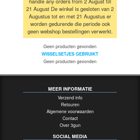
handle any orders from 2 August till
/
21 August De winkel is gesloten van 2
RICHTKIJKERS
Augustus tot en met 21 Augustus er
worden gedurende die periode ook
GELUIDSDEMPERS
geen webshop bestellingen verwerkt.
Geen producten gevonden
UITVERKOOP
WISSELSETJES GEBRUIKT
/
Geen producten gevonden
SALE
AFSTANDSMETERS
MEER INFORMATIE
Verzend info
VUISTVUURWAPEN
Retouren
/
Algemene voorwaarden
HANDGUNS
Contact
Over 3gun
Groot
SOCIAL MEDIA
Kaliber