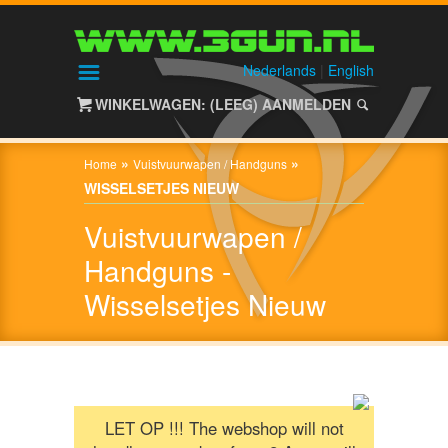
HOME
SHOP
Nederlands
|
English
WINKELWAGEN: (LEEG)
AANMELDEN
ALIEN
GEAR
»
»
Home
Vuistvuurwapen / Handguns
WISSELSETJES NIEUW
HAGELGEWEREN
Vuistvuurwapen /
/
SHOTGUNS
Handguns -
Wisselsetjes Nieuw
Nieuw
(0)
Gebruikt
(0)
LET OP !!! The webshop will not
NACHTZICHT