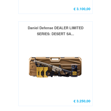
GEBRUIKT
&
€ 3.100,00
DEMO
Daniel Defense DEALER LIMITED
HANDGUN
SERIES: DESERT SA...
Grips
(2)
Holsters,Belts
&
Gear
(4)
Richtmiddellen
(5)
Magazine
€ 3.250,00
Parts
(1)