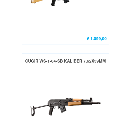
(13)
Compensators
(5)
Gasblokken
(1)
€ 1.099,00
Handguards
&
Rails
CUGIR WS-1-64-SB KALIBER 7,62X39MM
(5)
Trekkergroep
/
triggers
(4)
Sig
Sauer
MPX
(4)