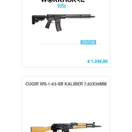
Richtmiddellen-
red
dot
&
vaste
(8)
Richtkijkers
(7)
€ 1.249,00
CZ
Scorpion
EVO3
CUGIR WS-1-63-SB KALIBER 7,62X39MM
(3)
Magazijn
toebehoren
(4)
Bipod
Adapters