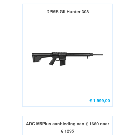
GEREEDSCHAP
DPMS GII Hunter 308
DVD
&
BOOKS
ONDERHOUDS
PRODUCTEN
RIFLE
Grips
€ 1.999,00
&
Kolf
(8)
ADC M5Plus aanbieding van € 1680 naar
€ 1295
AR15