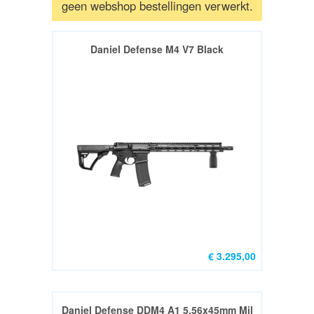
geen webshop bestellingen verwerkt.
/
RICHTKIJKERS
Daniel Defense M4 V7 Black
GELUIDSDEMPERS
UITVERKOOP
/
SALE
AFSTANDSMETERS
VUISTVUURWAPEN
/
€ 3.295,00
HANDGUNS
Groot
Daniel Defense DDM4 A1 5.56x45mm Mil
Kaliber