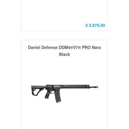
Wisselsets
gebruikt
(0)
€ 3.875,00
Kleinkaliber
geweren
(10)
Daniel Defense DDM4®V7® PRO Nato
Grendel
Black
&
Leveraction
geweren
(12)
WAPENS
VOOR
VERZAMELAARS
FOUDRALEN