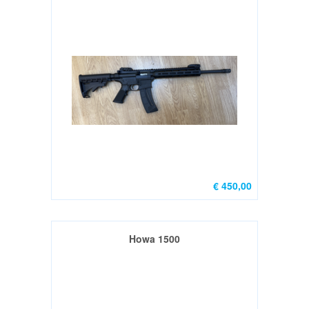
IPSC
&
DSR
&
SCHIETBAAN
BENODIGHEDEN
RECREATIE
OVER
€ 450,00
3GUN
CONTACT
Howa 1500