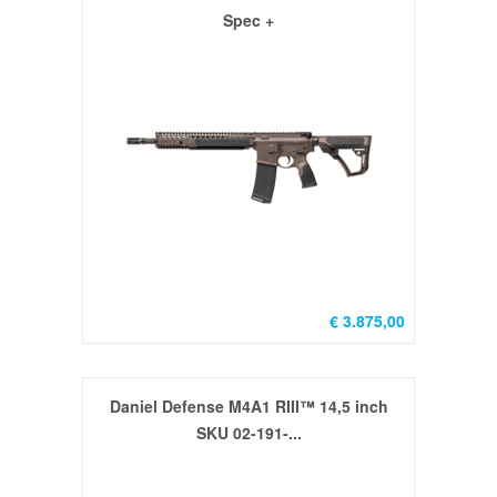
Spec +
Nieuw
(44)
Groot
Kaliber
Gebruikt
(13)
Wisselsetjes
Nieuw
(0)
.22LR
€ 3.875,00
nieuw
(13)
.22LR
Daniel Defense M4A1 RIII™ 14,5 inch
Gebruikt
SKU 02-191-...
(3)
Wisselsetjes