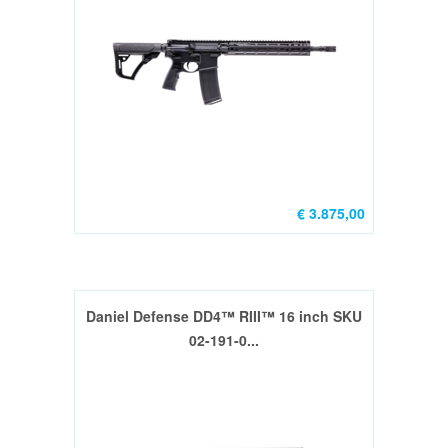
Gebruikt
(0)
Revolvers
Groot
kaliber
Nieuw
(1)
Revolvers
€ 3.875,00
Gebruikt
Groot
&
Klein
Daniel Defense DD4™ RIII™ 16 inch SKU
Kaliber
02-191-0...
(2)
GEWEER
/
RIFLES