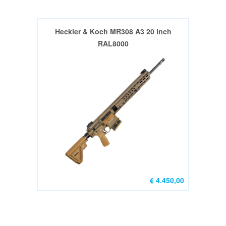
Montage's
&
Heckler & Koch MR308 A3 20 inch
Parts
RAL8000
(0)
1911
/
2011
Parts
(0)
Glock
parts
(8)
Ruger
€ 4.450,00
Parts
(0)
MAGAZINES