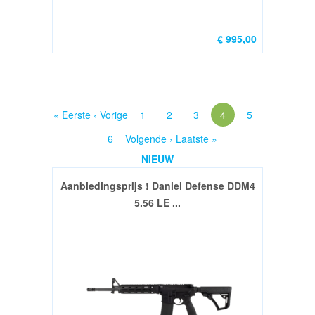
PCC
€ 995,00
/
Pistol
Caliber
Carbine
Parts
« Eerste
‹ Vorige
1
2
3
4
5
(31)
6
Volgende ›
Laatste »
PRS
NIEUW
&
Long
Aanbiedingsprijs ! Daniel Defense DDM4
Range
5.56 LE ...
Precision
Products
(10)
JP5
parts
(14)