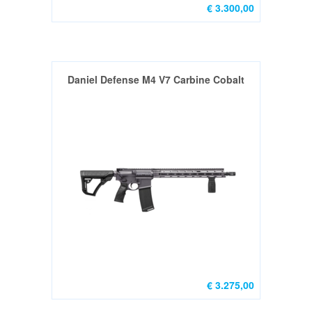
,TASSEN
€ 3.300,00
&
SCHIETMATTEN
RELOADING
Daniel Defense M4 V7 Carbine Cobalt
/
HERLADEN
Armanov
for
Dillon
(1)
Ammo
box
(1)
Diversen
€ 3.275,00
(1)