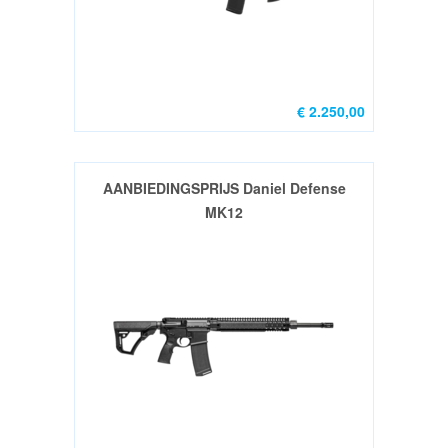
ATLAS
Bipods/monopods
(8)
Mean
€ 2.250,00
Arms
Uppers
&
AANBIEDINGSPRIJS Daniel Defense
Parts
MK12
(6)
GP
Stribog
Parts
&
Guns
(2)
OPTIEK