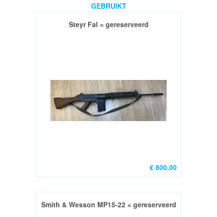
GEBRUIKT
/
PATROONHOUDERS
Steyr Fal = gereserveerd
Pistol
(7)
PCC
(9)
Rifle
(7)
Rimfire
.22LR
only
(14)
€ 800,00
SAFETY
GEAR
Smith & Wesson MP15-22 = gereserveerd