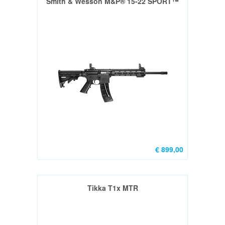
Smith & Wesson M&P® 15-22 SPORT™
€ 899,00
Tikka T1x MTR