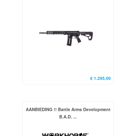
/
M16
onderdelen
(23)
Montage
systemen
(5)
Slings,
riemen
&
€ 1.295,00
magazijntassen
(9)
Bipods
(12)
AANBIEDING !! Battle Arms Development
B.A.D. ...
Diversen
(2)