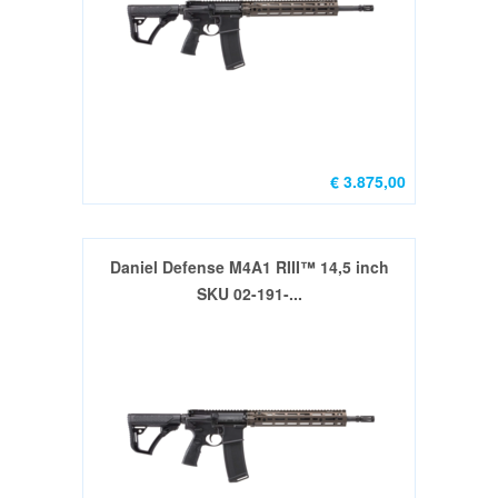
Nieuw
(33)
Gebruikt
(8)
PCC
€ 3.875,00
rifles
nieuw
(6)
Daniel Defense M4A1 RIII™ 14,5 inch
SKU 02-191-...
PCC
rifles
gebruikt
(0)
Wisselsets
nieuw
(3)